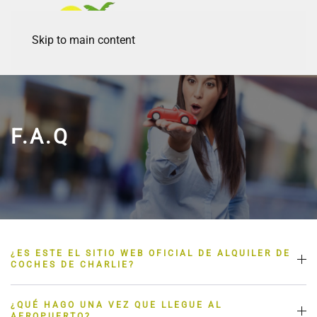
Skip to main content
F.A.Q
¿ES ESTE EL SITIO WEB OFICIAL DE ALQUILER DE
COCHES DE CHARLIE?
¿QUÉ HAGO UNA VEZ QUE LLEGUE AL
AEROPUERTO?